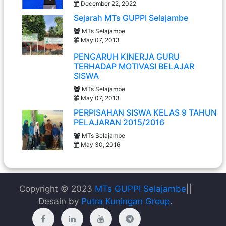
December 22, 2022
Sejarah MTs GUPPI Selajambe
MTs Selajambe
May 07, 2013
PENGARUH KINERJA GURU
TERHADAP MOTIVASI BELAJAR
SISWA
MTs Selajambe
May 07, 2013
PERPISAHAN SISWA KELAS 9 TAHUN
PELAJARAN 2015/2016
MTs Selajambe
May 30, 2016
Copyright © 2023
MTs GUPPI Selajambe
||
Desain by
Putra Kuningan Group
.